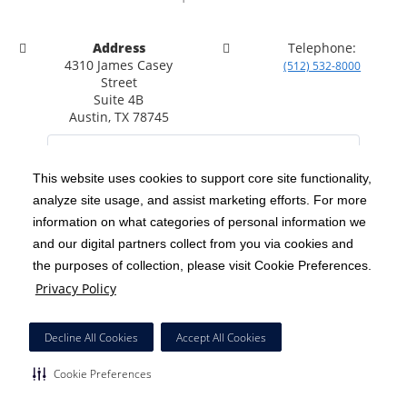
Address
Telephone:
4310 James Casey
(512) 532-8000
Street
Suite 4B
Austin, TX 78745
This website uses cookies to support core site functionality,
analyze site usage, and assist marketing efforts. For more
C-HCA, Inc.
Copyright 1999-2026
; All rights reserved.
information on what categories of personal information we
Notice of Privacy Practices
Terms & Conditions
and our digital partners collect from you via cookies and
|
|
the purposes of collection, please visit Cookie Preferences.
California Notice at Collection
Privacy Policy
|
Privacy Policy
Social Media Policy
Acceptable Use Policy
|
|
HCA Nondiscrimination Notice
Decline All Cookies
Accept All Cookies
Surprise Billing Protections
Cookie Preferences
|
|
Cookie Preferences
Right to Receive Estimate
Accessibility
Disclosures
|
|